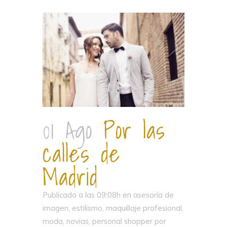
01 Ago
Por las
calles de
Madrid
Publicado a las 09:08h
en
asesoría de
imagen
,
estilismo
,
maquillaje profesional
,
moda
,
novias
,
personal shopper
por