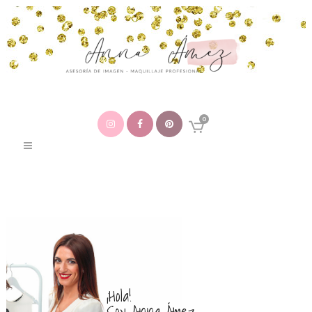
0
¡Hola!
Soy Anna Ámez,