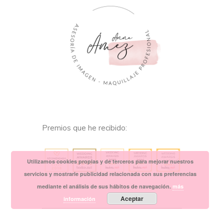
Premios que he recibido:
Utilizamos cookies propias y de terceros para mejorar nuestros
servicios y mostrarle publicidad relacionada con sus preferencias
mediante el análisis de sus hábitos de navegación.
más
Aceptar
información