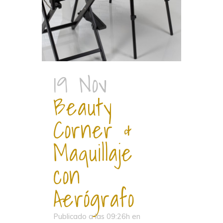
19 Nov
Beauty
Corner &
Maquillaje
con
Aerógrafo
Publicado a las 09:26h
en