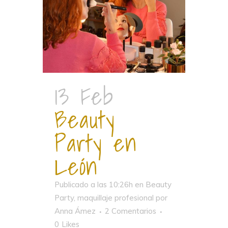
13 Feb
Beauty
Party en
León
Publicado a las 10:26h
en
Beauty
Party
,
maquillaje profesional
por
Anna Ámez
2 Comentarios
0
Likes