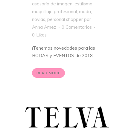
asesoría de imagen
,
estilismo
,
maquillaje profesional
,
moda
,
novias
,
personal shopper
por
Anna Ámez
0 Comentarios
0
Likes
¡Tenemos novedades para las
BODAS y EVENTOS de 2018...
READ MORE