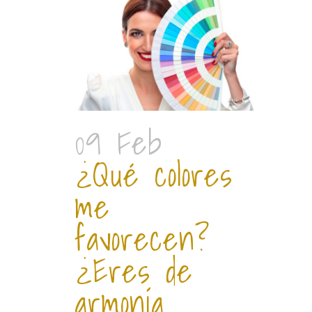
09 Feb
¿Qué colores
me
favorecen?
¿Eres de
armonía