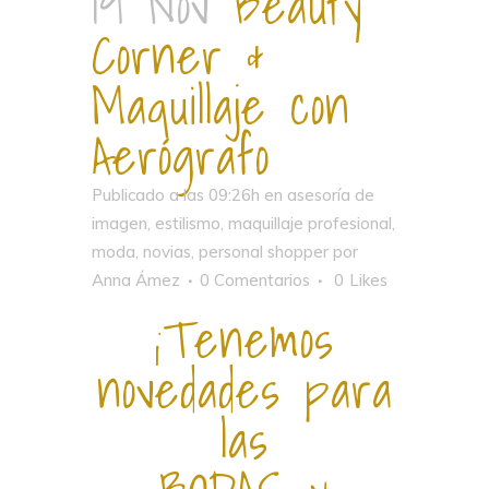
19 Nov
Beauty
Corner &
Maquillaje con
Aerógrafo
Publicado a las 09:26h
en
asesoría de
imagen
,
estilismo
,
maquillaje profesional
,
moda
,
novias
,
personal shopper
por
Anna Ámez
0 Comentarios
0
Likes
¡Tenemos
novedades para
las