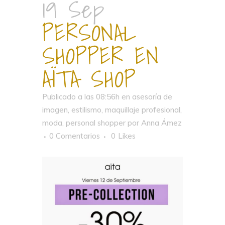
19 Sep
PERSONAL
SHOPPER EN
AÏTA SHOP
Publicado a las 08:56h
en
asesoría de
imagen
,
estilismo
,
maquillaje profesional
,
moda
,
personal shopper
por
Anna Ámez
0 Comentarios
0
Likes