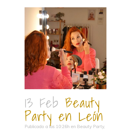
13 Feb
Beauty
Party en León
Publicado a las 10:26h
en
Beauty Party
,