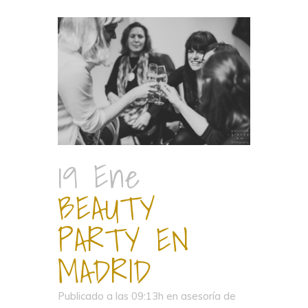
19 Ene
BEAUTY
PARTY EN
MADRID
Publicado a las 09:13h
en
asesoría de