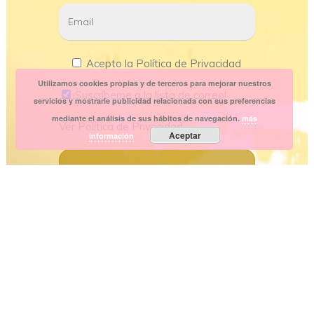
Acepto la Política de Privacidad
Utilizamos cookies propias y de terceros para mejorar nuestros
¡Suscríbeme a la lista de correo!
servicios y mostrarle publicidad relacionada con sus preferencias
mediante el análisis de sus hábitos de navegación.
más
Ver
Política de Privacidad
Aceptar
información
Copyright
2026 Personal Shopper Style | Diseño
y Servicio Web by
IndosMedia.
Aviso Legal |
Política de Privacidad |
Política