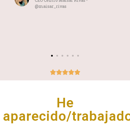
CEO Centro Maisar Rivas -
@maisar_rivas
He
aparecido/trabajado